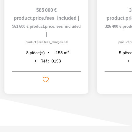
585 000 €
3
product.price.fees_included
|
product.pr
561 600 €
product.price.fees_included
326 400 €
prod
|
product.price.fees_charges.full
product.pr
153
m²
8
pièce(s)
5
pièce
Réf :
0193