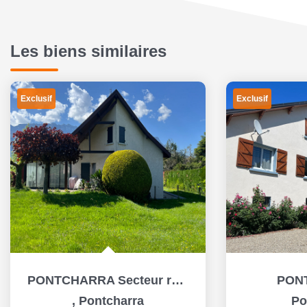
Les biens similaires
Exclusif
Exclusif
PONTCHARRA Secteur résidentiel
PON
,
Pontcharra
Po