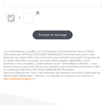
Envoyer le message
« Les informations recueillies sur ce formulaire sont enregistrées dans un fichier
informatisé par NATHALIE NOUSSAN IMMOBILIER Pontcharra pour gérer votre
demande de contact. Elles sont conservées pour la durée nécessaire à la gestion de
la relation client dans le respect des prescriptions légales applicables et sont
destinées à nos conseillers Conformément à la loi « informatique et libertés », vous
pouvez exercer votre droit d'accès aux données vous concernant et les faire rectifier
en contactant NATHALIE NOUSSAN IMMOBILIER Pontcharra
nathnouss@gmail.com. Nous vous informons de l'existence de la liste d'opposition au
démarchage téléphonique « Bloctel », sur laquelle vous pouvez vous inscrire ici :
https://www.bloctel.gouv.fr/
»