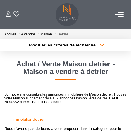
ACHETER
Accueil
A vendre
Maison
Detrier
Modifier les critères de recherche
VENDRE
Localisation
Type de bien
Localisation
Sélectionnez...
Achat / Vente Maison detrier -
ESTIMER
Surface min
Budget max
Maison a vendre à detrier
BIENS VENDUS
Plus de critères
Créer une alerte
Sur notre site consultez les annonces immobilière de Maison detrier. Trouvez
votre Maison sur detrier grâce aux annonces immobilières de NATHALIE
NOTRE AGENCE
NOUSSAN IMMOBILIER Pontcharra.
CONTACT
Immobilier detrier
Nous n'avons pas de biens à vous proposer dans la catégorie pour le