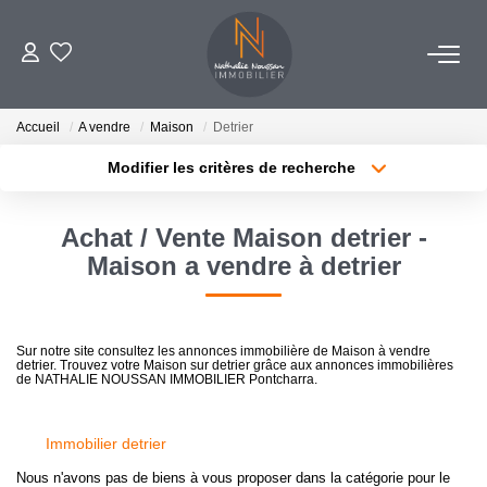
ACHETER
Accueil
A vendre
Maison
Detrier
Modifier les critères de recherche
VENDRE
Localisation
Type de bien
Surface min
Budget max
Achat / Vente Maison detrier -
ESTIMER
Maison a vendre à detrier
Plus de critères
Créer une alerte
BIENS VENDUS
Sur notre site consultez les annonces immobilière de Maison à vendre
detrier. Trouvez votre Maison sur detrier grâce aux annonces immobilières
NOTRE AGENCE
de NATHALIE NOUSSAN IMMOBILIER Pontcharra.
CONTACT
Immobilier detrier
Nous n'avons pas de biens à vous proposer dans la catégorie pour le